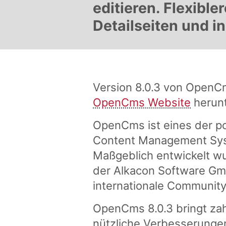
editieren. Flexibl
Detailseiten und i
Version 8.0.3 von OpenCm
OpenCms Website
herun
OpenCms ist eines der p
Content Management Sys
Maßgeblich entwickelt wu
der Alkacon Software Gmb
internationale Communit
OpenCms 8.0.3 bringt zah
nützliche Verbesserunge