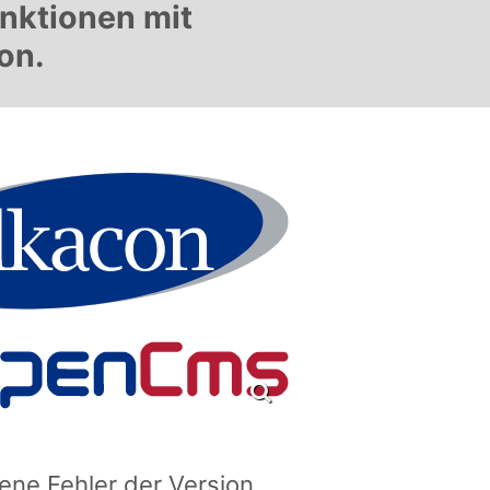
unktionen mit
on.
ne Fehler der Version