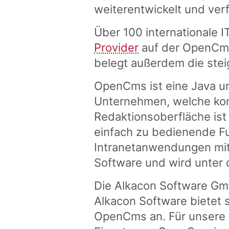
weiterentwickelt und ver
Über 100 internationale I
Provider
auf der OpenCms 
belegt außerdem die ste
OpenCms ist eine Java u
Unternehmen, welche kom
Redaktionsoberfläche ist
einfach zu bedienende Fu
Intranetanwendungen mit
Software und wird unter d
Die Alkacon Software Gmb
Alkacon Software bietet
OpenCms an. Für unsere 