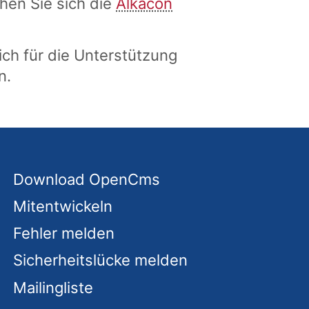
hen Sie sich die
Alkacon
ch für die Unterstützung
n.
Download OpenCms
Mitentwickeln
Fehler melden
Sicherheitslücke melden
Mailingliste