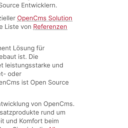
Source Entwicklern.
ieller
OpenCms Solution
e Liste von
Referenzen
ent Lösung für
aut ist. Die
t leistungsstarke und
et- oder
penCms ist Open Source
 Entwicklung von OpenCms.
usatzprodukte rund um
it und Komfort beim