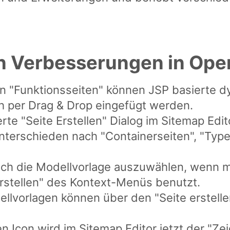
en Verbesserungen in Op
on "Funktionsseiten" können JSP basierte d
ch per Drag & Drop eingefügt werden.
te "Seite Erstellen" Dialog im Sitemap Edito
terschieden nach "Containerseiten", "Typ
lich die Modellvorlage auszuwählen, wenn m
erstellen" des Kontext-Menüs benutzt.
llvorlagen können über den "Seite erstelle
en Icon wird im Sitemap Editor jetzt der "Ze