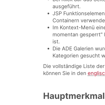
ausgeführt.
JSP Funktionselement
Containern verwende
Im Kontext-Menü eines
momentan gesperrt" I
ist.
Die ADE Galerien wur
Kategorien gesucht 
Die vollständige Liste d
können Sie in den
englis
Hauptmerkmal