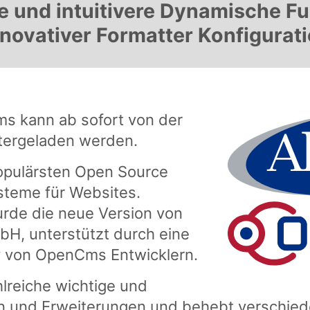
ere und intuitivere Dynamische F
nnovativer Formatter Konfigurati
s kann ab sofort von der
tergeladen werden.
opulärsten Open Source
teme für Websites.
rde die neue Version von
H, unterstützt durch eine
y von OpenCms Entwicklern.
lreiche wichtige und
n und Erweiterungen und behebt verschiede