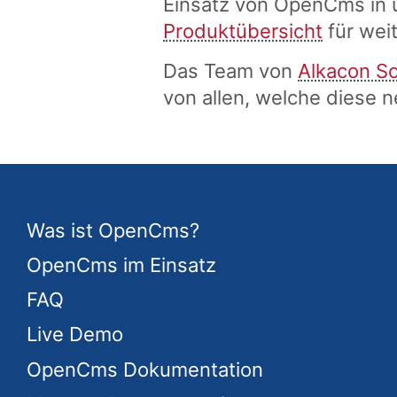
Einsatz von OpenCms in u
Produktübersicht
für wei
Das Team von
Alkacon S
von allen, welche diese
Was ist OpenCms?
OpenCms im Einsatz
FAQ
Live Demo
OpenCms Dokumentation