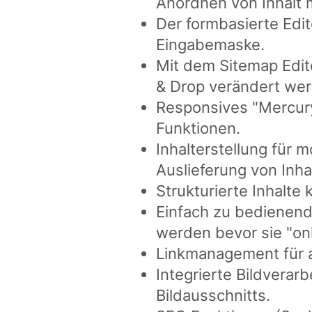
Anordnen von Inhalt m
Der formbasierte Edit
Eingabemaske.
Mit dem Sitemap Edit
& Drop verändert we
Responsives "Mercury
Funktionen.
Inhalterstellung für
Auslieferung von Inha
Strukturierte Inhalt
Einfach zu bedienend
werden bevor sie "on
Linkmanagement für a
Integrierte Bildverar
Bildausschnitts.