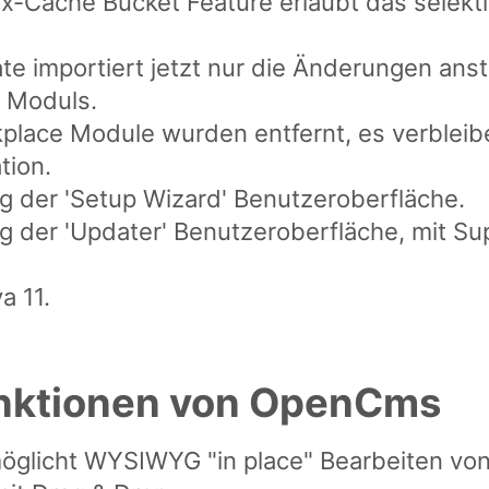
-Cache Bucket Feature erlaubt das selekti
te importiert jetzt nur die Änderungen ans
 Moduls.
rkplace Module wurden entfernt, es verblei
tion.
g der 'Setup Wizard' Benutzeroberfläche.
 der 'Updater' Benutzeroberfläche, mit Sup
a 11.
nktionen von OpenCms
möglicht WYSIWYG "in place" Bearbeiten vo