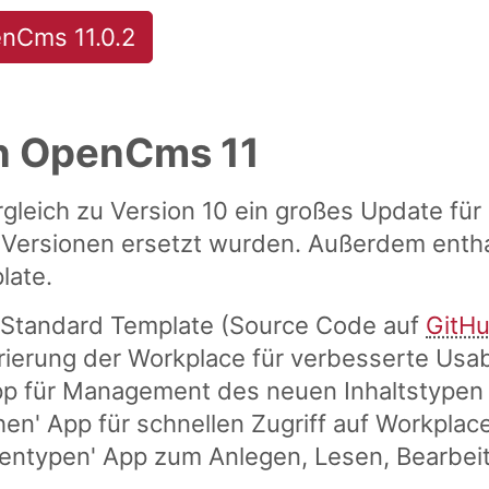
nCms 11.0.2
n OpenCms 11
gleich zu Version 10 ein großes Update für
Versionen ersetzt wurden. Außerdem entha
late.
' Standard Template (Source Code auf
GitH
rierung der Workplace für verbesserte Usab
pp für Management des neuen Inhaltstypen '
en' App für schnellen Zugriff auf Workplace
entypen' App zum Anlegen, Lesen, Bearbei