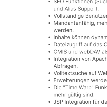
SEO Funktionen (Suc
und Alias Support.
Vollständige Benutzer
Mandantenfähig, mehr
werden.
Inhalte können dynam
Dateizugriff auf das
CMIS und webDAV als
Integration von Apac
Abfragen.
Volltextsuche auf We
Erweiterungen werden
Die "Time Warp" Funk
mehr gültig sind.
JSP Integration für 