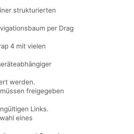
iner strukturierten
avigationsbaum per Drag
ap 4 mit vielen
 geräteabhängiger
ert werden.
n müssen freigegeben
gültigen Links.
swahl eines