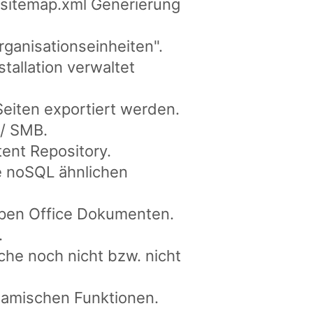
 sitemap.xml Generierung
ganisationseinheiten".
allation verwaltet
Seiten exportiert werden.
 / SMB.
nt Repository.
e noSQL ähnlichen
Open Office Dokumenten.
.
che noch nicht bzw. nicht
namischen Funktionen.