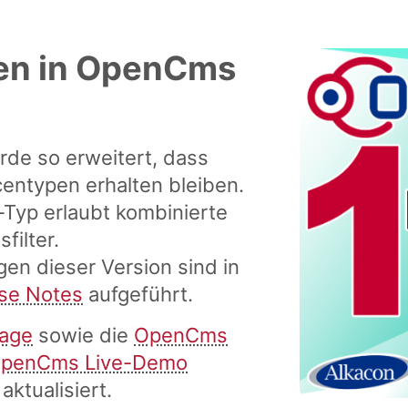
en in OpenCms
rde so erweitert, dass
ntypen erhalten bleiben.
n-Typ erlaubt kombinierte
filter.
en dieser Version sind in
se Notes
aufgeführt
.
age
sowie die
OpenCms
penCms Live-Demo
aktualisiert.