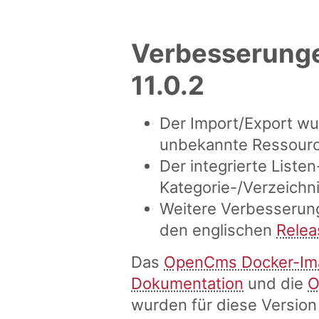
Verbesserung
11.0.2
Der Import/Export wu
unbekannte Ressource
Der integrierte Liste
Kategorie-/Verzeichnis
Weitere Verbesserung
den englischen
Relea
Das
OpenCms Docker-Im
Dokumentation
und die
O
wurden für diese Version 