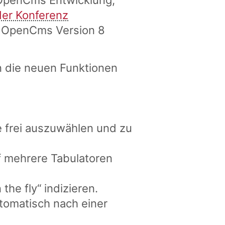
r OpenCms Entwicklung,
der Konferenz
on OpenCms Version 8
 die neuen Funktionen
te frei auszuwählen und zu
f mehrere Tabulatoren
the fly“ indizieren.
utomatisch nach einer