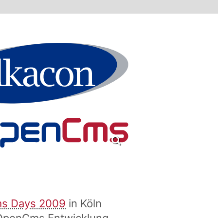
s Days 2009
in Köln