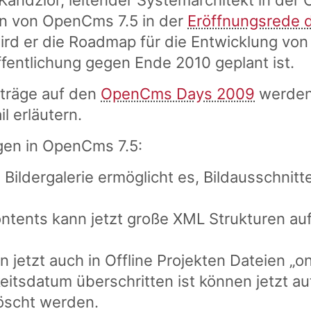
r Kandzior, leitender Systemarchitekt in de
en von OpenCms 7.5 in der
Eröffnungsrede 
wird er die Roadmap für die Entwicklung v
ffentlichung gegen Ende 2010 geplant ist.
träge auf den
OpenCms Days 2009
werden
l erläutern.
gen in OpenCms 7.5:
 Bildergalerie ermöglicht es, Bildausschnit
ontents kann jetzt große XML Strukturen au
 jetzt auch in Offline Projekten Dateien „on 
eitsdatum überschritten ist können jetzt a
löscht werden.