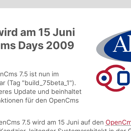
ird am 15 Juni
Cms Days 2009
nCms 7.5 ist nun im
r (Tag "build_75beta_1").
eres Update und beinhaltet
nktionen für den OpenCms
penCms 7.5 wird am 15 Juni auf den
OpenCm