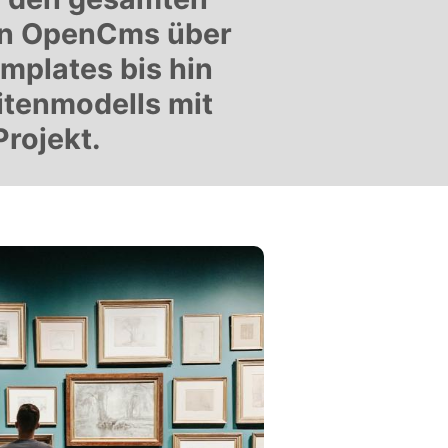
 in OpenCms über
mplates bis hin
itenmodells mit
rojekt.