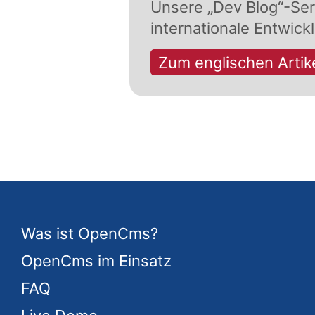
Unsere „Dev Blog“-Seri
internationale Entwick
Zum englischen Artik
Was ist OpenCms?
OpenCms im Einsatz
FAQ