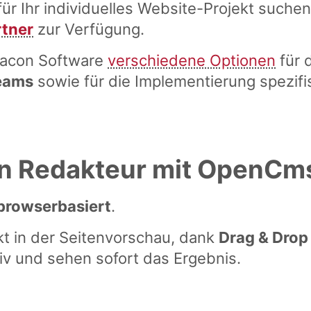
ür Ihr individuelles Website-Projekt suchen
tner
zur Verfügung.
lkacon Software
verschiedene Optionen
für 
eams
sowie für die Implementierung spezif
ein Redakteur mit OpenCm
browserbasiert
.
kt in der Seitenvorschau, dank
Drag & Dro
itiv und sehen sofort das Ergebnis.