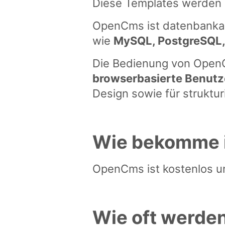
Diese Templates werden
OpenCms ist datenbankag
wie
MySQL, PostgreSQL, 
Die Bedienung von OpenC
browserbasierte Benutz
Design sowie für struktur
Wie bekomme 
OpenCms ist kostenlos 
Wie oft werde