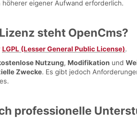
n höherer eigener Aufwand erforderlich.
 Lizenz steht OpenCms?
r
LGPL (Lesser General Public License)
.
kostenlose Nutzung
,
Modifikation
und
We
ielle Zwecke
. Es gibt jedoch Anforderunge
es.
h professionelle Unterst