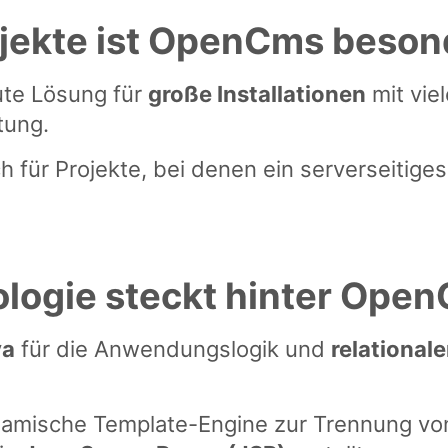
ojekte ist OpenCms beson
ute Lösung für
große Installationen
mit vie
tung.
 für Projekte, bei denen ein serverseitige
logie steckt hinter Ope
va
für die Anwendungslogik und
relational
amische Template-Engine zur Trennung von