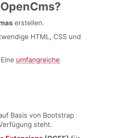
it OpenCms?
mas
erstellen.
otwendige HTML, CSS und
 Eine
umfangreiche
uf Basis von Bootstrap
Verfügung steht.