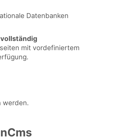
lationale Datenbanken
e
vollständig
bseiten mit vordefiniertem
Verfügung.
n werden.
penCms