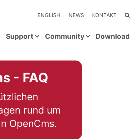
ENGLISH
NEWS
KONTAKT
Support
Community
Download
ms - FAQ
ützlichen
ragen rund um
von OpenCms.