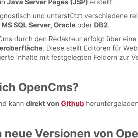
 in
Java Server Pages (JSP)
erstellt.
nostisch und unterstützt verschiedene re
MS SQL Server, Oracle
oder
DB2
.
ms durch den Redakteur erfolgt über ein
eroberfläche
. Diese stellt Editoren für We
ierte Inhalte mit festgelegten Feldern zur 
ich OpenCms?
und kann
direkt von
Github
heruntergelade
n neue Versionen von O