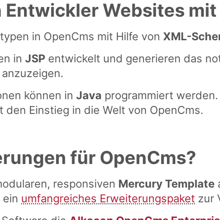
in Entwickler Websites m
stypen in OpenCms mit Hilfe von
XML-Sche
en in
JSP
entwickelt und generieren das n
n anzuzeigen.
onen können in
Java
programmiert werden.
rt den Einstieg in die Welt von OpenCms.
terungen für OpenCms?
odularen, responsiven
Mercury Template
a
h ein
umfangreiches Erweiterungspaket
zur 