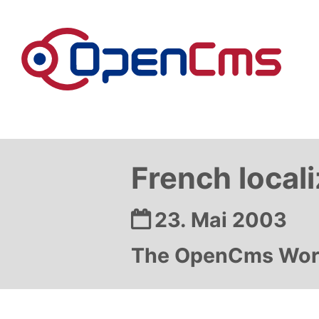
Zum Inhalt springen
French local
Datum:
23. Mai 2003
The OpenCms Workp