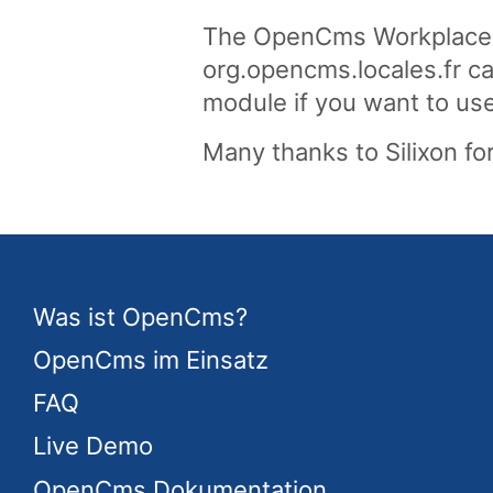
The OpenCms Workplace is
org.opencms.locales.fr 
module if you want to u
Many thanks to Silixon for
Was ist OpenCms?
OpenCms im Einsatz
FAQ
Live Demo
OpenCms Dokumentation