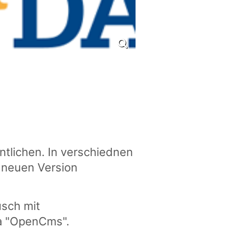
tlichen. In verschiednen
 neuen Version
usch mit
ma "OpenCms".