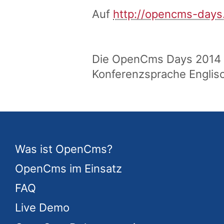
Auf
http://opencms-days
Die OpenCms Days 2014 ric
Konferenzsprache Englisc
Was ist OpenCms?
OpenCms im Einsatz
FAQ
Live Demo