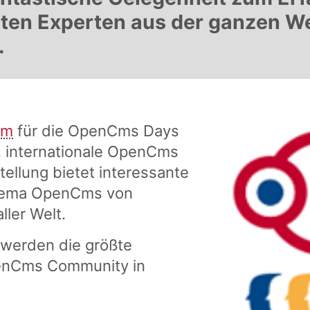
rten Experten aus der ganzen W
.
mm
für die OpenCms Days
6. internationale OpenCms
ellung bietet interessante
hema OpenCms von
ler Welt.
werden die größte
penCms Community in