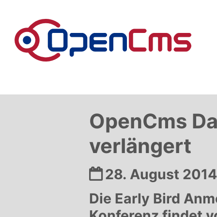
Zum Inhalt springen
OpenCms Day
verlängert
Datum:
28. August 2014
Die Early Bird Anm
Konferenz findet v