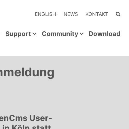
ENGLISH
NEWS
KONTAKT
Support
Community
Download
Anmeldung
OpenCms User-
in Köln statt.