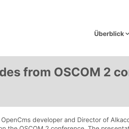
Überblick
des from OSCOM 2 co
 OpenCms developer and Director of Alkac
n the OSCOM 2 conference. The presentati