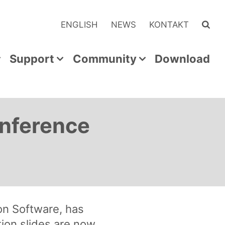
ENGLISH
NEWS
KONTAKT
Support
Community
Download
nference
on Software, has
on slides are now