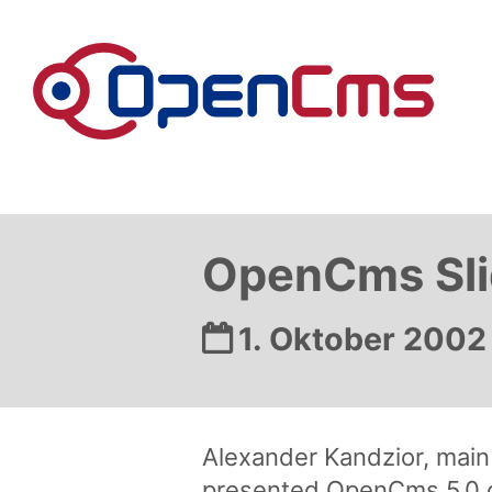
Zum Inhalt springen
OpenCms Sli
Datum:
1. Oktober 2002
Alexander Kandzior, main
presented OpenCms 5.0 o